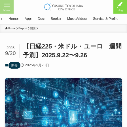
Menu
blog
Home
App
Doc
Books
Music/Video
Service & Profile
Home
Report
開発
【日経225・米ドル・ユーロ 週間
2025
9/20
予測】2025.9.22〜9.26
2025年9月20日
開発