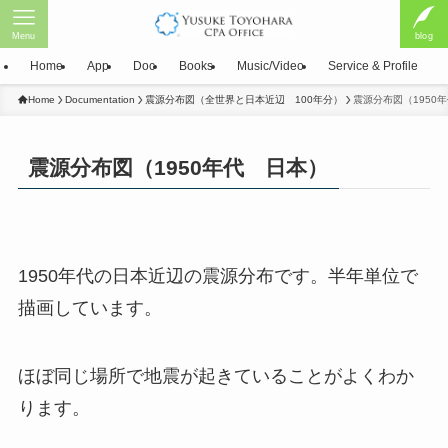
Menu
blog
Home
App
Doc
Books
Music/Video
Service & Profile
Home
Documentation
震源分布図（全世界と日本近辺 100年分）
震源分布図（1950
震源分布図（1950年代 日本）
1950年代の日本近辺の震源分布です。半年単位で
描画しています。
ほぼ同じ場所で地震が起きていることがよくわか
ります。